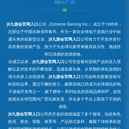
ABOUT US
j9九游会官网入口
公司（Extreme Gaming Inc.）成立于1995年，
总部位于中国吉林省珲春市。作为一家在全球电子游戏行业中崭
露头角的创新型企业，
j9九游会官网入口
公司致力于开发并发行
高质量的游戏产品，致力于为全球玩家带来极具娱乐性、挑战性
和沉浸感的游戏体验。
自成立以来，
j9九游会官网入口
公司凭借着对游戏产业的深入理
解以及对技术的不断创新，迅速崭露头角。从早期的单机游戏到
现今的多人在线游戏，
j9九游会官网入口
公司始终在探索游戏与
科技的边界。通过不懈的努力，极限游戏已经成为全球领先的电
子游戏开发商之一，旗下拥有一系列知名的游戏品牌和IP，这些
游戏在全球范围内广受玩家欢迎，并在多个平台上取得了不俗的
成绩。
j9九游会官网入口
公司所开发的游戏涵盖了多个领域，包括角色
扮演、射击、冒险、体育等，产品形式多样，兼顾了传统单机游
戏与现代网络游戏的特点。公司以游戏的创新性和独特性为核心