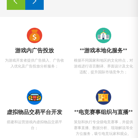
游戏内广告投放
**游戏本地化服务**
为游戏开发者提供广告插入、广告收
根据不同国家和地区的文化特点，对
入优化及广告投放分析服务；
游戏进行语言翻译、界面设计及文化
适配，提升国际市场竞争力；
虚拟物品交易平台开发
**电竞赛事组织与直播**
搭建和运营游戏内虚拟物品交易平
策划和执行专业级电竞赛事，并提供
台；
赛事直播、数据分析、现场解说等全
方位服务，吸引电竞玩家和观众。