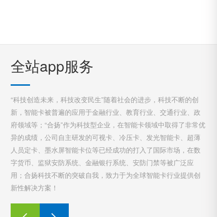
全站app服务
“科技创造未来，科技改变民生”随着社会的进步，科技不断的创
新，智能卡被普遍的应用于金融行业、教育行业、交通行业、政
府领域等；“合扬”作为科技型企业，在智能卡领域中取得了非常优
异的成绩，公司自主研发的可视卡、冷压卡、发光智能卡、超薄
人员定卡、墨水屏智能卡位等已经成功的打入了国际市场，在数
字货币、监狱安防系统、金融银行系统、安防门禁等被广泛应
用；合扬科技不断的突破自我，致力于为全球智能卡行业提供创
新性解决方案！