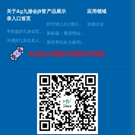
关于Ag九游会j9登
产品展示
应用领域
录入口首页
时空猎人3公测日期已确定(时空猎人3公测日期确定为下月，玩法和剧情曝光)
游戏文化
手机版j9九游会官网登录
新标题：重渡情仙：一款神剑之恋的游戏推荐(重渡情仙：探索神剑之恋的游戏魅力)
沟通j9九游会真人第一品牌
新世界狂欢兑换码(新世界狂欢：获取兑换码的方法)