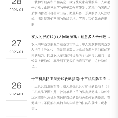
28
下载和平精英和平精英是一款深受玩家喜爱的第一人称射
击游戏，由腾讯旗下的光子工作室研发，游戏中的画面品
2026-01
质和动作设计都非常出色，而且具备一系列的多人玩法模
式，满足玩家们不同的游戏需求。下面，我们就来详细
的...
双人同屏游戏(双人同屏游戏：创意多人合作连线！)
27
双人同屏游戏的魅力在游戏市场上，单人游戏和联网游戏
占据了主导地位，但是同屏双人游戏却有着与它们截然不
2026-01
同的魅力。同屏双人游戏的特点是两个玩家可以在同一台
设备上玩游戏，享受到了更多的沟通和互动，这种游戏
也...
十三机兵防卫圈游戏攻略指南(十三机兵防卫圈：完整攻略指南曝光！)
26
十三机兵防卫圈攻略：成为最强机兵守护你的领地！《十
三机兵防卫圈》是一款简单易上手的防御类游戏，游戏中
2026-01
玩家需要利用机兵来保护自己的领地免受外敌的侵袭。在
游戏中，不同的机兵拥有各自独特的技能和属性，玩家
需...