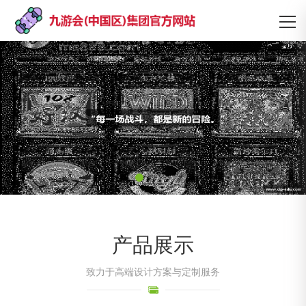
产品展示
致力于高端设计方案与定制服务